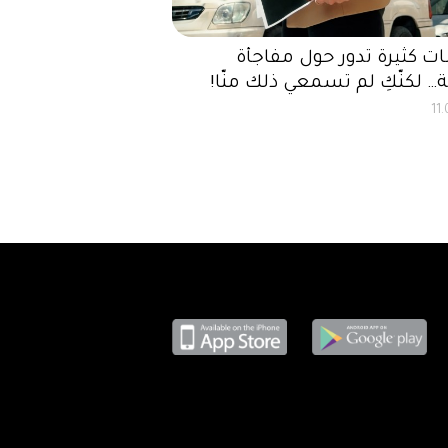
 كثيرة تدور حول مفاجأة
… لكنّكِ لم تسمعي ذلك منّا!
11