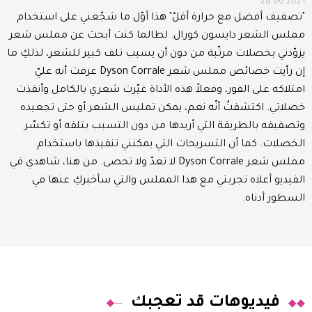
28.06.2021
"تصفيف أفضل مع حرارة أقلّ" هذا أوّل ما شجّعني على استخدام
مملس الشعر دايسون كورال. لطالما كنت أبحث عن مملس شعر
يزوّدني بخصلات مرتّبة من دون أن يسبب تلف كبير للشعر، لذلكِ ما
إن رأيت خصائص مملس شعر Dyson Corrale عرفت أنه عليّ
امتلاكه على الفور، وفعلاً هذه الأداة غيّرت شعري بالكامل وأنقذت
خصلاتي. اكتشفتُ أنّه نعم، يمكن تمليس الشعر أو حتى تجعيده
وتصفيفه بالطريقة التي أريدها من دون التسبب بتلفه أو تكسّر
الخصلات. كما أن التسريحات التي يمكنني تنفيذها باستخدام
مملس شعر Dyson Corrale لا تعدّ ولا تحصى. من هنا، شاهدي في
الفيديو أعلاه تجربتي مع هذا المملس والتي سأخبركِ عنها في
السطور أدناه.
فيديوهات قد تعجبك