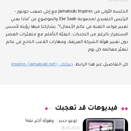
20.09.2023
الجلسة الأولى من Jamalouki Inspires مع إيلي صعب جونيور -
الرئيس التنفيذي لمجموعة Elie Saab والموضوع عن "ماذا يعني
تغيير قواعد اللعبة في عالم الأعمال؟". يشاركنا فيها رؤيته لأسس
الاستمرار بالرغم من التحديات، كيفيّة التأقلم مع متغيّرات العصر
دون تغيير هويّة الشركة العريقة، ومهارات اللاعب الناجح في عالم
تتغيّر معالمه كل يوم.
كل التفاصيل عبر هذا الرابط:
جمالك - inspires (jamalouki.net)
فيديوهات قد تعجبك
لوغو جديد... وهويّة أكثر ثقة!
18.05.2026