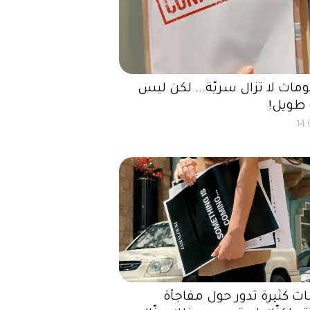
مات لا تزال سريّة... لكن ليس
طويل!
14.
 كثيرة تدور حول مفاجأة