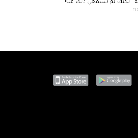
… لكنّكِ لم تسمعي ذلك منّا!
11