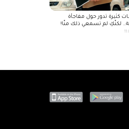
 كثيرة تدور حول مفاجأة
… لكنّكِ لم تسمعي ذلك منّا!
11