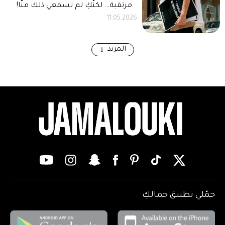
مرتقبة… لكنّكِ لم تسمعي ذلك منّا!
11.05.2026
المزيد
حمّلي تطبيق جمالكِ