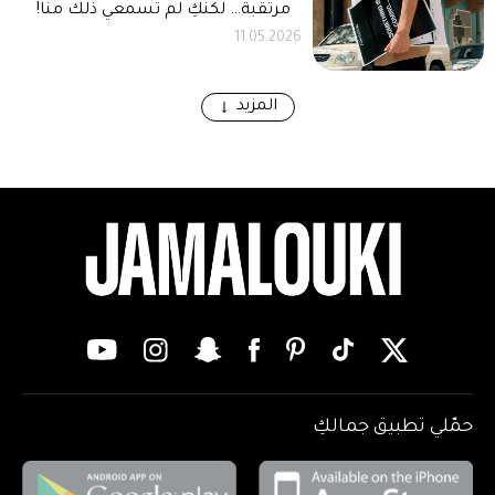
مرتقبة… لكنّكِ لم تسمعي ذلك منّا!
11.05.2026
المزيد
حمّلي تطبيق جمالكِ