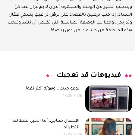
ويتطلّب الكثير من الوقت والمجهود: أمران لا يتوفّران عند كلّ
النساء. إذا كنتِ ترغبين بالقضاء على ترهّل ذراعيكِ بشكلٍ فعّال
وتدريجي، وجدنا لكِ الوصفة المناسبة التي تضمن أن تشد وتنحت
هذه المنطقة من جسمكِ من دون رياضة!
فيديوهات قد تعجبك
لوغو جديد... وهويّة أكثر ثقة!
18.05.2026
الإتصال مفاجئ. أما الخبر، فلطالما
انتظرناه