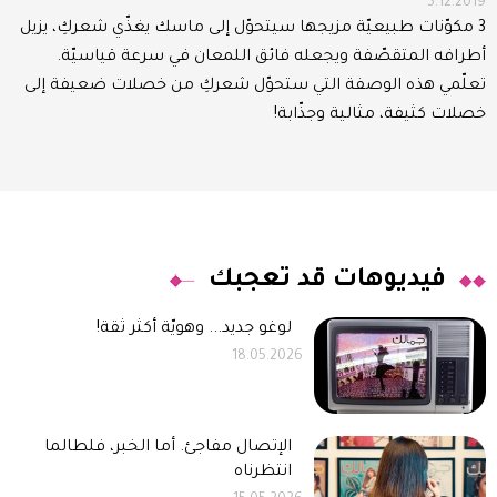
5.12.2019
3 مكوّنات طبيعيّة مزيجها سيتحوّل إلى ماسك يغذّي شعركِ، يزيل
أطرافه المتقصّفة ويجعله فائق اللمعان في سرعة قياسيّة.
تعلّمي هذه الوصفة التي ستحوّل شعركِ من خصلات ضعيفة إلى
خصلات كثيفة، مثالية وجذّابة!
فيديوهات قد تعجبك
لوغو جديد... وهويّة أكثر ثقة!
18.05.2026
الإتصال مفاجئ. أما الخبر، فلطالما
انتظرناه