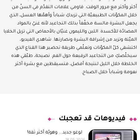
أكثر وأكثر مع مرور الوقت. قاومي علامات التقدّم في السنّ من
خلال المكوّنات الطبيعيّة التي تزيدكِ شباباً وأهمّها العسل، الذي
يجعل البشرة مالسة مخفّفاً بذلك التجاعيد لأنه غنيّ بالمواد
المضادّة للأكسدة. اللبن والليمون غنيّان بالأحماض التي تزيل الخلايا
الميّتة وتزيد من إشراقة البشرة ونضارتها. شاهدي الفيديو،
اكتشفي كلّ المكوّنات وتعلّمي طريقة تحضير هذا القناع الذي
سيخلّصكِ من التجاعيد الرفيعة حول الفم. نصيحة، طبّقي هذه
الخلطة خلال الليل لنتيجة أفضل، فتسيقظين مع بشرة أكثر
نعومة وشباباً خلال الصباح.
فيديوهات قد تعجبك
لوغو جديد... وهويّة أكثر ثقة!