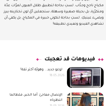
مكياج ناجح وجذّاب. لستِ بحاجة لتطبيق ظلال العيون لمرّات عدّة
ومتكرّرة، بل بحيلة صغيرة وسهلة، ستجعلين أيّ لون تختارينه يبرز
ويضيء عينيكِ. لستِ بحاجة لتكوني خبيرة في المكياج، بل يكفي أن
تشاهدي الفيديو وتعيدي تطبيقه!
فيديوهات قد تعجبك
لوغو جديد... وهويّة أكثر ثقة!
18.05.2026
الإتصال مفاجئ. أما الخبر، فلطالما
انتظرناه