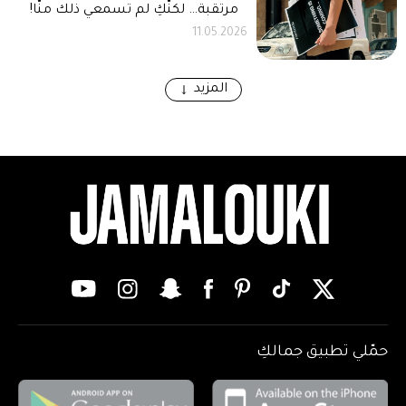
مرتقبة… لكنّكِ لم تسمعي ذلك منّا!
11.05.2026
المزيد
حمّلي تطبيق جمالكِ