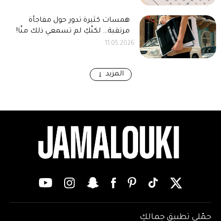
همسات كثيرة تدور حول مفاجأة
مرتقبة… لكنّكِ لم تسمعي ذلك منّا!
11.05.2026
المزيد
حمّلي تطبيق جمالكِ