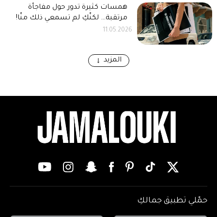
همسات كثيرة تدور حول مفاجأة
مرتقبة… لكنّكِ لم تسمعي ذلك منّا!
11.05.2026
المزيد
حمّلي تطبيق جمالكِ