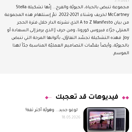
3.11.2021
مجموعة تنبض بالحياة، الحيويّة والفرح... إنّها تشكيلة Stella
McCartney لخريف وشتاء 2021-2022. تمّ إستلهام هذه المجموعة
من بيان A to Z Manifesto الذي نشرته الدار خلال فترة الحجر
المنزلي جرّاء فيروس كورونا، ومن حرف J الذي يرمز إلى السعادة أو
Joy. فهذه التشكيلة تجسّد التفاؤل، بألوانها المرحة التي تنبض
بالحيويّة، وأيضاً بقصّات التصاميم العمليّة المناسبة جدّاً لهذا
الموسم.
فيديوهات قد تعجبك
لوغو جديد... وهويّة أكثر ثقة!
18.05.2026