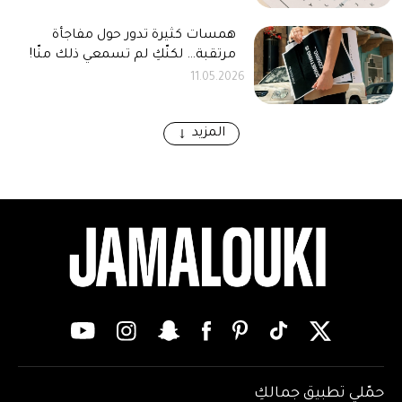
همسات كثيرة تدور حول مفاجأة
مرتقبة… لكنّكِ لم تسمعي ذلك منّا!
11.05.2026
المزيد
حمّلي تطبيق جمالكِ