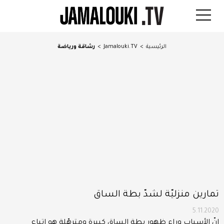
الرئيسية
>
Jamalouki.TV
>
رشاقة ورياضة
تمارين منزليّة لشدّ بطة الساق
5.11.2020
إنّ الأسباب وراء ظهور بطة الساق كبيرة ومترهّلة هو اتباع