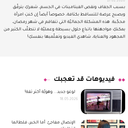
27.02.2020
بسبب الجفاف ونقص الفيتامينات في الجسم، شعركِ يترقّق
ويصبح عرضة للتساقط بكثافة، خصوصاً أيضاً إن كنتِ امرأة
محجّبة. هذه المشكلة الجماليّة التي تتفاقم في شهر رمضان،
يمكنكِ مواجهتها باتباع حلول بسيطة وعمليّة لا تتطلّب الكثير من
المجهود والعناية، شاهدي الفيديو وتعلّميها بنفسكِ!
فيديوهات قد تعجبك
لوغو جديد... وهويّة أكثر ثقة!
18.05.2026
الإتصال مفاجئ. أما الخبر، فلطالما