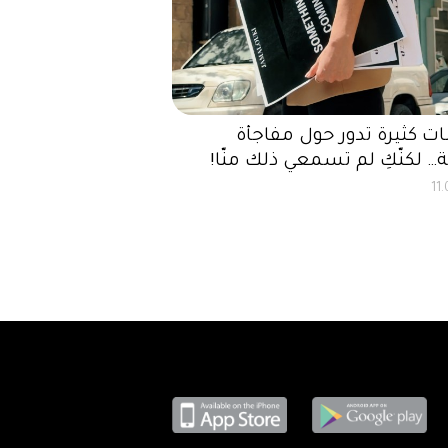
 كثيرة تدور حول مفاجأة
… لكنّكِ لم تسمعي ذلك منّا!
11