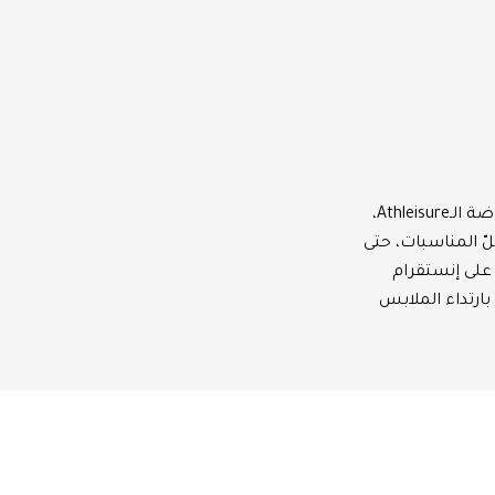
من المعلوم، أنّ الملابس الرياضية لم تعد حكراً على الرياضة فقط، بل أصبحت جزءً من موضة الـAthleisure،
لّ المناسبات، حتى
على إنستقرام
بارتداء الملابس