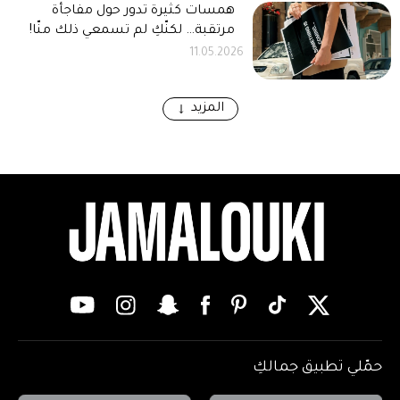
همسات كثيرة تدور حول مفاجأة
مرتقبة… لكنّكِ لم تسمعي ذلك منّا!
11.05.2026
المزيد
حمّلي تطبيق جمالكِ