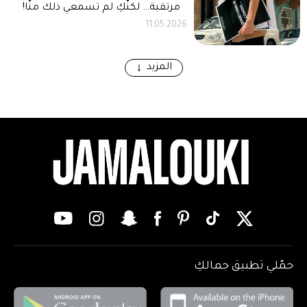
مرتقبة… لكنّكِ لم تسمعي ذلك منّا!
11.05.2026
المزيد
حمّلي تطبيق جمالكِ