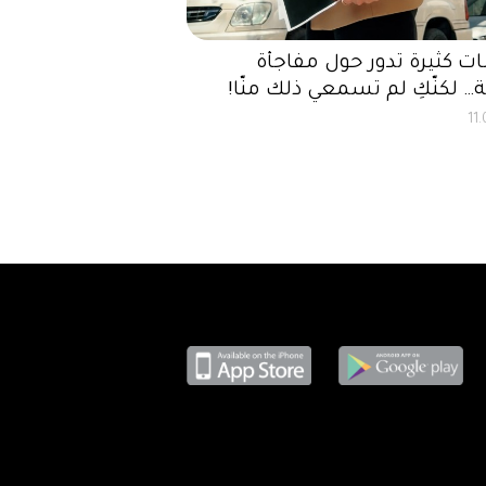
 كثيرة تدور حول مفاجأة
… لكنّكِ لم تسمعي ذلك منّا!
11