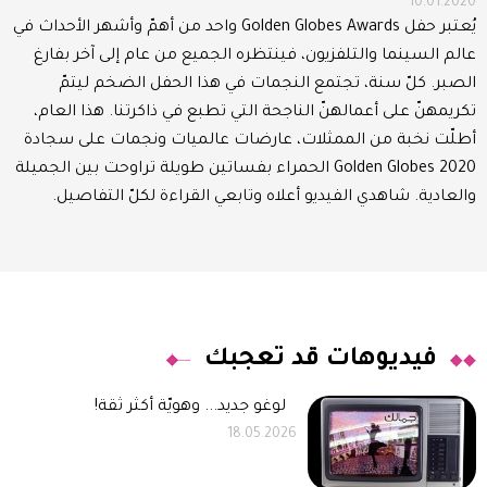
10.01.2020
يُعتبر حفل Golden Globes Awards واحد من أهمّ وأشهر الأحداث في
عالم السينما والتلفزيون، فينتظره الجميع من عام إلى آخر بفارغ
الصبر. كلّ سنة، تجتمع النجمات في هذا الحفل الضخم ليتمّ
تكريمهنّ على أعمالهنّ الناجحة التي تطبع في ذاكرتنا. هذا العام،
أطلّت نخبة من الممثلات، عارضات عالميات ونجمات على سجادة
Golden Globes 2020 الحمراء بفساتين طويلة تراوحت بين الجميلة
والعادية. شاهدي الفيديو أعلاه وتابعي القراءة لكلّ التفاصيل.
فيديوهات قد تعجبك
لوغو جديد... وهويّة أكثر ثقة!
18.05.2026