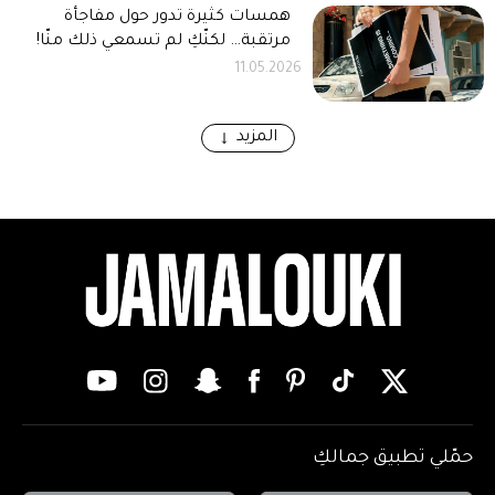
همسات كثيرة تدور حول مفاجأة
مرتقبة… لكنّكِ لم تسمعي ذلك منّا!
11.05.2026
المزيد
حمّلي تطبيق جمالكِ