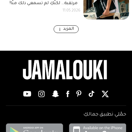
مرتقبة… لكنّكِ لم تسمعي ذلك منّا!
11.05.2026
المزيد
حمّلي تطبيق جمالكِ