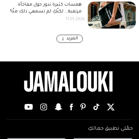
همسات كثيرة تدور حول مفاجأة
مرتقبة… لكنّكِ لم تسمعي ذلك منّا!
11.05.2026
المزيد
حمّلي تطبيق جمالكِ