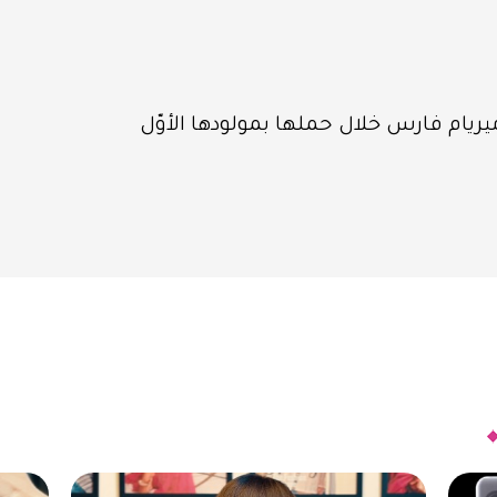
ريام فارس خلال حملها بمولودها الأوّل