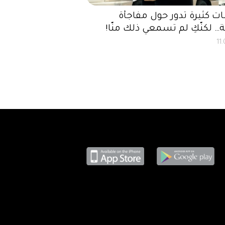
 كثيرة تدور حول مفاجأة
… لكنّكِ لم تسمعي ذلك منّا!
11